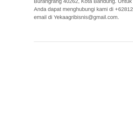
Burangrang 40262, Kota Bandung. Untuk in
Anda dapat menghubungi kami di +62812
email di
Yekaagribisnis@gmail.com
.