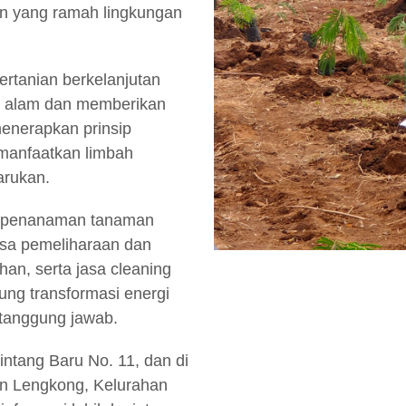
ian yang ramah lingkungan
rtanian berkelanjutan
an alam dan memberikan
enerapkan prinsip
emanfaatkan limbah
arukan.
ek penanaman tanaman
asa pemeliharaan dan
an, serta jasa cleaning
ung transformasi energi
tanggung jawab.
tintang Baru No. 11, dan di
an Lengkong, Kelurahan